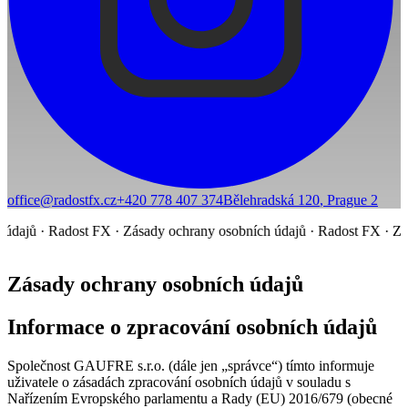
office@radostfx.cz
+420 778 407 374
Bělehradská 120
,
Prague 2
ajů · Radost FX ·
Zásady ochrany osobních údajů · Radost FX ·
Zásad
Zásady ochrany osobních údajů
Informace o zpracování osobních údajů
Společnost GAUFRE s.r.o. (dále jen „správce“) tímto informuje
uživatele o zásadách zpracování osobních údajů v souladu s
Nařízením Evropského parlamentu a Rady (EU) 2016/679 (obecné